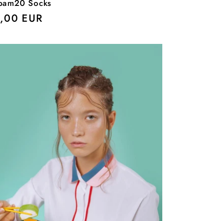
bam20 Socks
cio
,00 EUR
itual