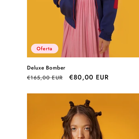
Oferta
Deluxe Bomber
Precio
Precio
€80,00 EUR
€165,00 EUR
habitual
de
oferta