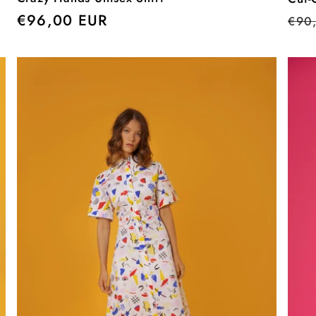
Precio
€96,00 EUR
Pre
€90
habitual
hab