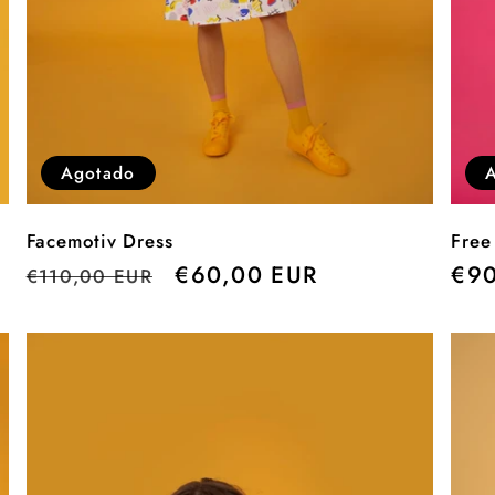
Agotado
Facemotiv Dress
Free
Precio
Precio
€60,00 EUR
Pre
€90
€110,00 EUR
habitual
de
hab
oferta