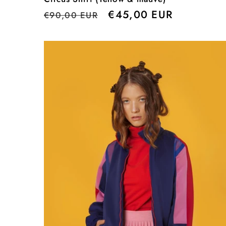
Precio
Precio
€45,00 EUR
€90,00 EUR
habitual
de
oferta