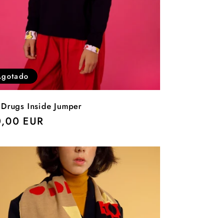
Agotado
 Drugs Inside Jumper
cio
,00 EUR
itual