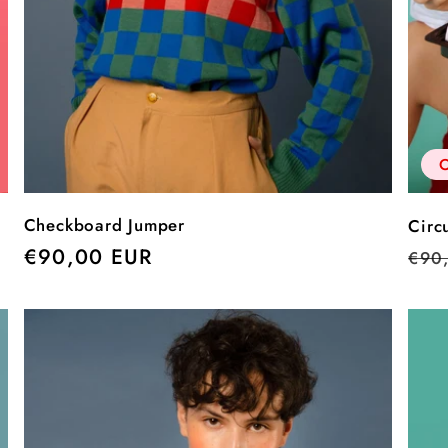
O
Checkboard Jumper
Circ
Precio
€90,00 EUR
Pre
€90
habitual
hab