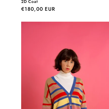
2D Coat
Precio
€180,00 EUR
habitual