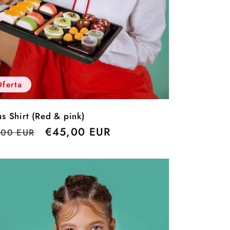
ferta
us Shirt (Red & pink)
cio
Precio
€45,00 EUR
,00 EUR
itual
de
oferta