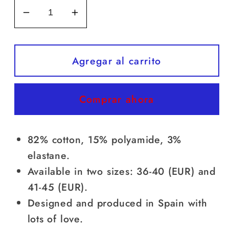
Reducir
Aumentar
cantidad
cantidad
para
para
Bambam20
Bambam20
Agregar al carrito
Socks
Socks
Comprar ahora
82% cotton, 15% polyamide, 3%
elastane.
Available in two sizes: 36-40 (EUR) and
41-45 (EUR).
Designed and produced in Spain with
lots of love.