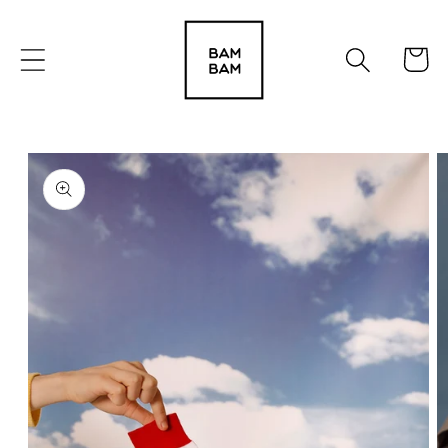
Ir
directamente
al contenido
Carrito
Ir
directamente
a la
información
del producto