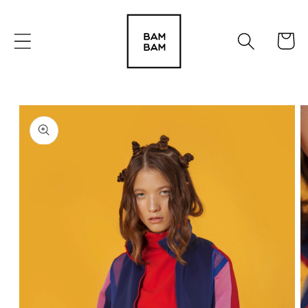
Ir
directamente
al contenido
Carrito
Ir
directamente
a la
información
del producto