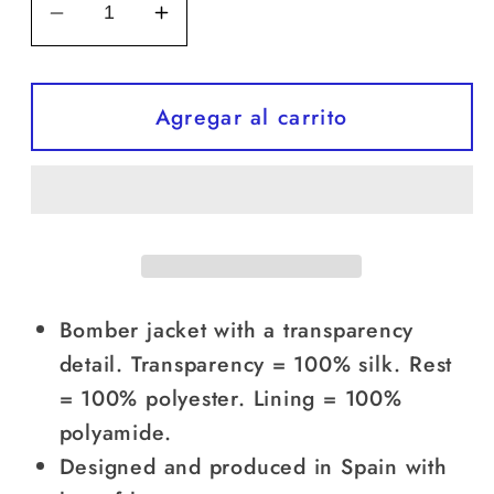
Reducir
Aumentar
cantidad
cantidad
para
para
Deluxe
Deluxe
Agregar al carrito
Bomber
Bomber
Bomber jacket with a transparency
detail. Transparency = 100% silk. Rest
= 100% polyester. Lining = 100%
polyamide.
Designed and produced in Spain with