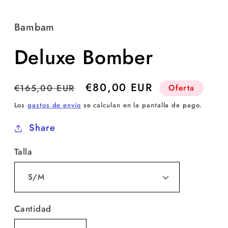
Bambam
Deluxe Bomber
Precio
Precio
€80,00 EUR
€165,00 EUR
Oferta
habitual
de
Los
gastos de envío
se calculan en la pantalla de pago.
oferta
Share
Talla
Cantidad