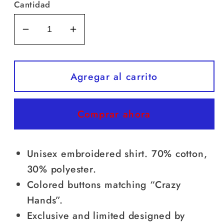
Cantidad
Reducir
Aumentar
cantidad
cantidad
para
para
Crazy
Crazy
Agregar al carrito
Hands
Hands
Unisex
Unisex
Comprar ahora
Shirt
Shirt
Unisex embroidered shirt. 70% cotton,
30% polyester.
Colored buttons matching “Crazy
Hands”.
Exclusive and limited designed by