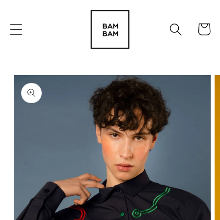
Ir
directamente
al contenido
Carrito
Ir
directamente
a la
información
del producto